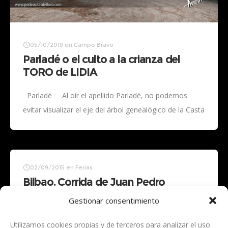
05/10/2019
en
Campo Bravo
Parladé o el culto a la crianza del
TORO de LIDIA
Parladé Al oír el apellido Parladé, no podemos
evitar visualizar el eje del árbol genealógico de la Casta
Vistahermosa, a principios del siglo XX. Personaje
excéntrico
02/09/2015
en
Ferias
Bilbao. Corrida de Juan Pedro
Domecq
Gestionar consentimiento
Enrique Ponce José María Manzanares
Utilizamos cookies propias y de terceros para analizar el uso