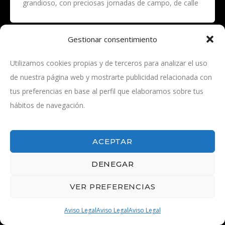
grandioso, con preciosas jornadas de campo, de calle
y de plaza. Toros a tutiplén, aunque siempre nos sepan
a poco.
Gestionar consentimiento
Utilizamos cookies propias y de terceros para analizar el uso
1
2
SIG.
ANT.
de nuestra página web y mostrarte publicidad relacionada con
tus preferencias en base al perfil que elaboramos sobre tus
hábitos de navegación.
ACEPTAR
© 2026 - Por las rutas del toro -
Aviso Legal
DENEGAR
VER PREFERENCIAS
Aviso Legal
Aviso Legal
Aviso Legal