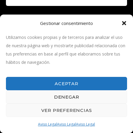
manifiesta en el excelente programa El Arrastre, que
dirige Alejandro Martínez
Gestionar consentimiento
Utilizamos cookies propias y de terceros para analizar el uso
de nuestra página web y mostrarte publicidad relacionada con
tus preferencias en base al perfil que elaboramos sobre tus
© 2026 - Por las rutas del toro -
Aviso Legal
hábitos de navegación.
ACEPTAR
DENEGAR
VER PREFERENCIAS
Aviso Legal
Aviso Legal
Aviso Legal