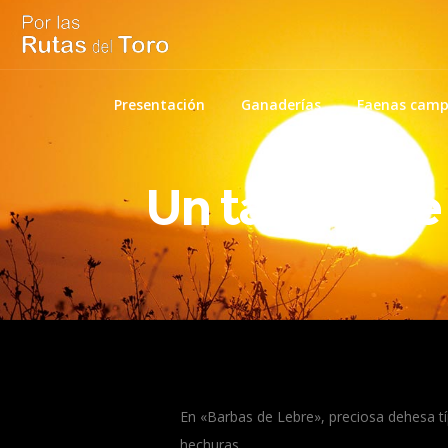
Presentación
Ganaderías
Faenas camp
Un tacazo de 
En «Barbas de Lebre», preciosa dehesa tí
hechuras.