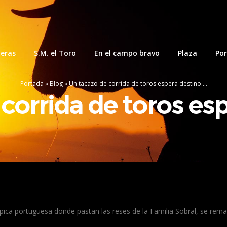
eras
S.M. el Toro
En el campo bravo
Plaza
Por
Portada
»
Blog
»
Un tacazo de corrida de toros espera destino….
corrida de toros es
pica portuguesa donde pastan las reses de la Familia Sobral, se rema