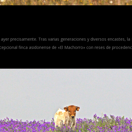
 ayer precisamente. Tras varias generaciones y diversos encastes, la 
xcepcional finca asidonense de «El Machorro» con reses de proced